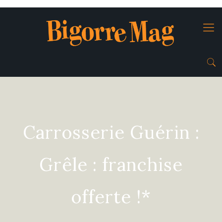
Carrosserie Guérin :
Grêle : franchise
offerte !*