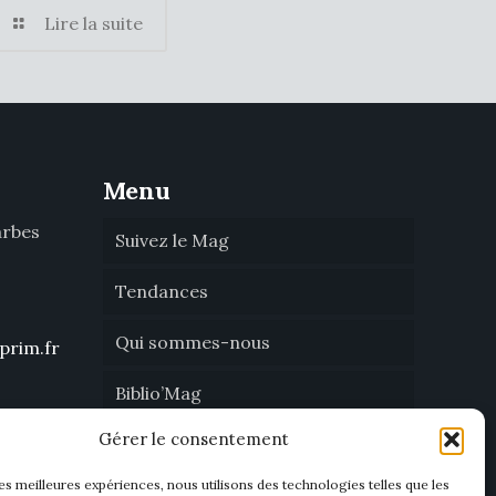
Lire la suite
Menu
arbes
Suivez le Mag
Tendances
Qui sommes-nous
prim.fr
Biblio’Mag
Gérer le consentement
Nous contacter
les meilleures expériences, nous utilisons des technologies telles que les
Devenir annonceur