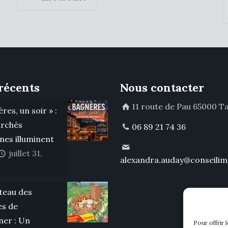
récents
Nous contacter
11 route de Pau 65000 T
res, un soir » :
rchés
06 89 21 74 36
nes illuminent
juillet 31,
alexandra.auday@conseilim
teau des
s de
er : Un
Pour offrir 