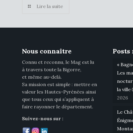
Lire la suite
Nous connaître
Posts 
Connu et reconnu, le Mag est lu
« Bagnè
à travers toute la Bigorre,
Les ma
et même au-delà.
noctur
Sa mission est simple : mettre en
la ville
valeur les Hautes-Pyrénées ainsi
2026
que tous ceux qui s’appliquent à
faire rayonner le département.
Le Châ
Suivez-nous sur :
Énigme
Montan