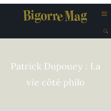
Patrick Dupouey : La
vie côté philo