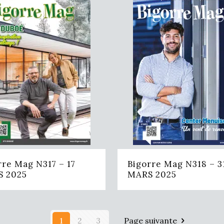
rre Mag N317 – 17
Bigorre Mag N318 – 3
 2025
MARS 2025
1
2
3
Page suivante