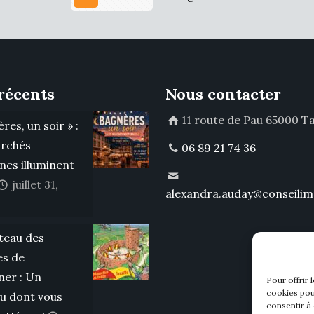
récents
Nous contacter
11 route de Pau 65000 T
res, un soir » :
rchés
06 89 21 74 36
nes illuminent
juillet 31,
alexandra.auday@conseilim
teau des
s de
er : Un
Pour offrir 
cookies pou
u dont vous
consentir à