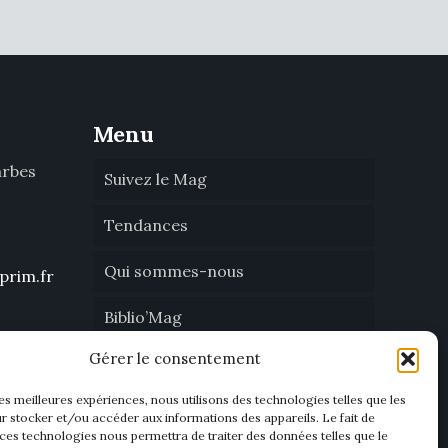
Menu
arbes
Suivez le Mag
Tendances
Qui sommes-nous
prim.fr
Biblio’Mag
Gérer le consentement
Nous contacter
les meilleures expériences, nous utilisons des technologies telles que les
Devenir annonceur
r stocker et/ou accéder aux informations des appareils. Le fait de
 ces technologies nous permettra de traiter des données telles que le