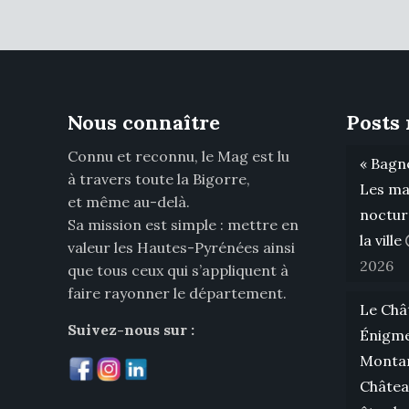
Nous connaître
Posts 
Connu et reconnu, le Mag est lu
« Bagnè
à travers toute la Bigorre,
Les ma
et même au-delà.
noctur
Sa mission est simple : mettre en
la ville
valeur les Hautes-Pyrénées ainsi
2026
que tous ceux qui s’appliquent à
faire rayonner le département.
Le Châ
Suivez-nous sur :
Énigme
Montan
Châtea