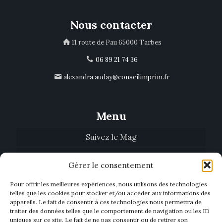
Nous contacter
11 route de Pau 65000 Tarbes
06 89 21 74 36
alexandra.auday@conseilimprim.fr
Menu
Suivez le Mag
Tendances
Gérer le consentement
Qui sommes-nous
Pour offrir les meilleures expériences, nous utilisons des technologies
telles que les cookies pour stocker et/ou accéder aux informations des
Biblio’Mag
appareils. Le fait de consentir à ces technologies nous permettra de
traiter des données telles que le comportement de navigation ou les ID
Nous contacter
uniques sur ce site. Le fait de ne pas consentir ou de retirer son