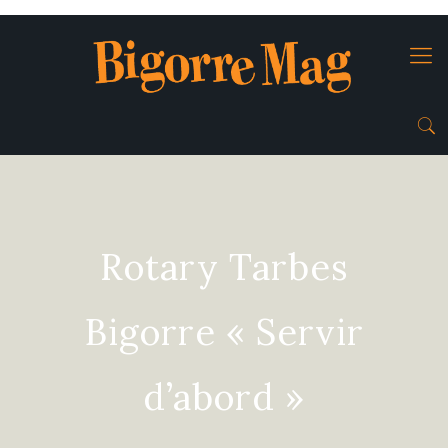
Rotary Tarbes
Bigorre « Servir
d’abord »